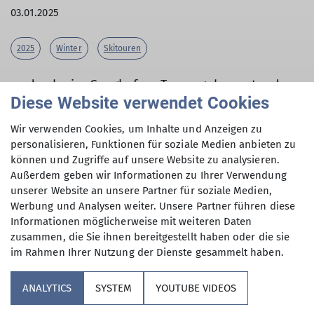
03.01.2025
2025
Winter
Skitouren
wodurch vier Gangkofner Tourengeher unter der
Diese Website verwendet Cookies
Leitung von Andreas Girnghuber (FÜL-
Skibergsteigen) die geplante Tour rund um den
Wir verwenden Cookies, um Inhalte und Anzeigen zu
Rauschberg erfolgreich absolvieren konnten.
personalisieren, Funktionen für soziale Medien anbieten zu
können und Zugriffe auf unsere Website zu analysieren.
Außerdem geben wir Informationen zu Ihrer Verwendung
unserer Website an unsere Partner für soziale Medien,
Der frische Neuschnee, unten etwa 10 cm und
Werbung und Analysen weiter. Unsere Partner führen diese
oben rund 30 cm Pulverschnee, ermöglichte
Informationen möglicherweise mit weiteren Daten
einen Start direkt am Auto.
zusammen, die Sie ihnen bereitgestellt haben oder die sie
Über die Forststraße mit den zahlreichen Kehren
im Rahmen Ihrer Nutzung der Dienste gesammelt haben.
erreichten wir zügig den Kienbergsattel und
anschließend den Streicher (1594 m).
ANALYTICS
SYSTEM
YOUTUBE VIDEOS
Am Gipfel waren wir kurzzeitig alleine und