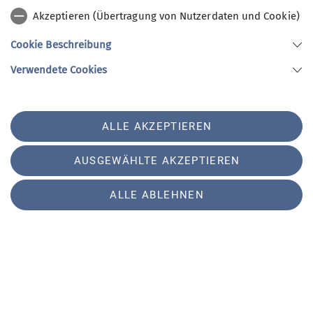
genossen eine kurze Rast im Nebel bei eisigem
Akzeptieren (Übertragung von Nutzerdaten und Cookie)
Wind sowie warmen und edlen Getränken.
Die Abfahrt wurde von jedem in vollen Zügen
Cookie Beschreibung
genossen, bis wir wieder am Auto ankamen.
Verwendete Cookies
ALLE AKZEPTIEREN
AUSGEWÄHLTE AKZEPTIEREN
ALLE ABLEHNEN