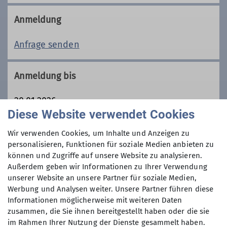
Ski-/ Skihochtouren eignen sich
optimal, um in der Natur
Anmeldung
Trainer-B Hochtouren
abzuschalten und sich vom Alltag zu
erholen. Lange bevor Liftanlagen die
Anfrage senden
Trainer-B Skihochtouren
Berghänge "zierten", war es der
einzige Weg, im Winter die Berge zu
Trainer*in B Sportklettern Breitensport
Anmeldung bis
erklimmen. Heute fasziniert das
Unterwegssein auf zwei Brettern in
20.01.2026
Trainer*in C Bergsteigen
tief verschneiter, unberührter
Diese Website verwendet Cookies
Landschaft mehr denn je, die Zahl der
Neulinge steigt stetig. Alles zu
Trainer*in C Skibergsteigen
Maximale Teilnehmeranzahl
Wir verwenden Cookies, um Inhalte und Anzeigen zu
Vorbereitung, Ausrüstung, Tourentipps
personalisieren, Funktionen für soziale Medien anbieten zu
und spannende Skitouren-Reportagen
können und Zugriffe auf unsere Website zu analysieren.
8
Ämter
gibt es hier.
Außerdem geben wir Informationen zu Ihrer Verwendung
unserer Website an unsere Partner für soziale Medien,
Werbung und Analysen weiter. Unsere Partner führen diese
Tourenreferent
Informationen möglicherweise mit weiteren Daten
zusammen, die Sie ihnen bereitgestellt haben oder die sie
im Rahmen Ihrer Nutzung der Dienste gesammelt haben.