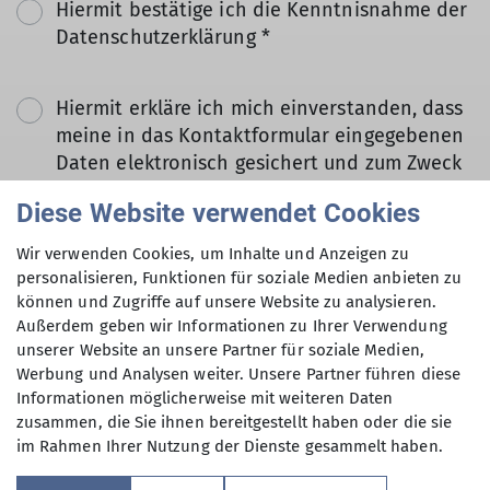
Hiermit bestätige ich die Kenntnisnahme der
Datenschutzerklärung *
Hiermit erkläre ich mich einverstanden, dass
meine in das Kontaktformular eingegebenen
Daten elektronisch gesichert und zum Zweck
der Kontaktaufnahme verarbeitet und
Diese Website verwendet Cookies
genutzt werden. Mir ist bekannt, dass ich
meine Einwilligung jederzeit wiederrufen
Wir verwenden Cookies, um Inhalte und Anzeigen zu
kann. *
personalisieren, Funktionen für soziale Medien anbieten zu
können und Zugriffe auf unsere Website zu analysieren.
Außerdem geben wir Informationen zu Ihrer Verwendung
Mit (*) markierte Felder
unserer Website an unsere Partner für soziale Medien,
Absenden
sind Pflichtfelder
Werbung und Analysen weiter. Unsere Partner führen diese
Informationen möglicherweise mit weiteren Daten
zusammen, die Sie ihnen bereitgestellt haben oder die sie
im Rahmen Ihrer Nutzung der Dienste gesammelt haben.
Sektion