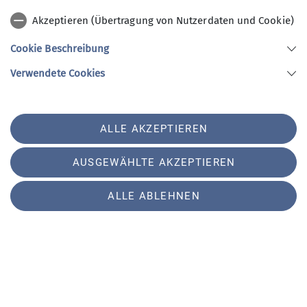
Akzeptieren (Übertragung von Nutzerdaten und Cookie)
Cookie Beschreibung
Verwendete Cookies
Eiskletterkurs im Eispark Osttirol
Zwei Tage Eisklettern mit dem Bergführer
ALLE AKZEPTIEREN
Tobias Stampfl
03.02.2026
AUSGEWÄHLTE AKZEPTIEREN
Am vorletzten Wochenende führte die
Alpenvereinssektion Gangkofen einen
ALLE ABLEHNEN
Anfängerkurs im Eisklettern durch. Der Kurs
eignete sich perfekt, um einen fundierten
Einstieg in diese technisch anspruchsvolle
und zugleich so faszinierende Disziplin zu
bekommen.