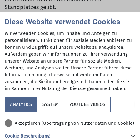
Standplatzes geübt.
Bei einem sehr schönen Wetter mit großartiger
Diese Website verwendet Cookies
Aussicht, wenn man erstmal oben angekommen
Wir verwenden Cookies, um Inhalte und Anzeigen zu
war, wurde die ganze Theorie in die Praxis
personalisieren, Funktionen für soziale Medien anbieten zu
umgesetzt. Nachdem es wie bei allem auch beim
können und Zugriffe auf unsere Website zu analysieren.
Felsklettern unterschiedliche Methoden gibt,
Außerdem geben wir Informationen zu Ihrer Verwendung
konnte jeder voneinander nochmals unter den
unserer Website an unsere Partner für soziale Medien,
Augen von Max viel lernen. Neben vielen neuen
Werbung und Analysen weiter. Unsere Partner führen diese
Wissen und neuen Erfahrungen hatten alle sehr
Informationen möglicherweise mit weiteren Daten
zusammen, die Sie ihnen bereitgestellt haben oder die sie
viel Spaß und eine gute Zeit zusammen.
im Rahmen Ihrer Nutzung der Dienste gesammelt haben.
ANALYTICS
SYSTEM
YOUTUBE VIDEOS
Als Vorbereitung für die Felswand wurde in der
Kletterhalle bereits der Aufbau eines
Akzeptieren (Übertragung von Nutzerdaten und Cookie)
Standplatzes geübt.
Cookie Beschreibung
Bei einem sehr schönen Wetter mit großartiger