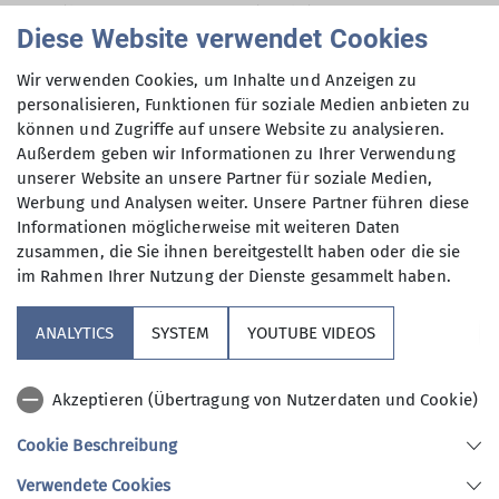
10 Teilnehmer starteten eine leichte Bergtour
Diese Website verwendet Cookies
über breite Waldwege und steilen Steigen über
die Kranzhornalm auf einem steilen Pfad zum
Wir verwenden Cookies, um Inhalte und Anzeigen zu
Gipfel.
personalisieren, Funktionen für soziale Medien anbieten zu
können und Zugriffe auf unsere Website zu analysieren.
Außerdem geben wir Informationen zu Ihrer Verwendung
unserer Website an unsere Partner für soziale Medien,
Nach einer ausgiebigen Rast Abstieg zur Einkehr
Werbung und Analysen weiter. Unsere Partner führen diese
auf die Kranzhornalm. Nach diesem guten Essen
Informationen möglicherweise mit weiteren Daten
und Trinken ging es zurück zum Wanderparkplatz
zusammen, die Sie ihnen bereitgestellt haben oder die sie
im Rahmen Ihrer Nutzung der Dienste gesammelt haben.
und nach Hause.
ANALYTICS
SYSTEM
YOUTUBE VIDEOS
Akzeptieren (Übertragung von Nutzerdaten und Cookie)
Cookie Beschreibung
Verwendete Cookies