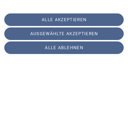
ALLE AKZEPTIEREN
AUSGEWÄHLTE AKZEPTIEREN
ALLE ABLEHNEN
Auf dem Bild Otto R, Elisab. V, Fanny M, Mike P,
Egon P, Konrad L, Bernhard G, Heidi M, Otto Th
und Eva Z.
Sektion
Aktuelles