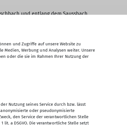
Reschbach und entlang dem Saussbach
rauschenden Bach wandert man durch die
baut wurde.
önnen und Zugriffe auf unsere Website zu
t gleich wieder in die beinahe
ale Medien, Werbung und Analysen weiter. Unsere
ben oder die sie im Rahmen Ihrer Nutzung der
ussichtspunkten und einem Kanal, in dem
ach einer kurzen Pause marschierte man
reten.
 der Nutzung seines Service durch bzw. lässt
n anonymisierte oder pseudonymisierte
Zweck, den Service der verantwortlichen Stelle
1 lit. a DSGVO. Die verantwortliche Stelle setzt