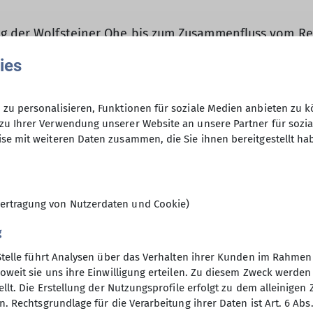
ang der Wolfsteiner Ohe bis zum Zusammenfluss vom 
ies
 die teilweise dem Pfahl zuzurechnen sind, und dem 
erns schönste Biotope“ trägt.
ücke, die einst für die Arbeiter des Carbidwerkes er
zu personalisieren, Funktionen für soziale Medien anbieten zu k
 das Flüsschen, passiert einen Felstunnel und tauch
zu Ihrer Verwendung unserer Website an unsere Partner für sozi
se mit weiteren Daten zusammen, die Sie ihnen bereitgestellt ha
 der Pfad leicht ansteigend über Stege, vorbei an A
ßbachstausee erreicht, wo sich die Gruppe stärkte. N
ertragung von Nutzerdaten und Cookie)
dieser Seite immer wieder neue Perspektiven bot.
sen wurde am späten Nachmittag die Heimreise anget
g
Stelle führt Analysen über das Verhalten ihrer Kunden im Rahmen
oweit sie uns ihre Einwilligung erteilen. Zu diesem Zweck werde
llt. Die Erstellung der Nutzungsprofile erfolgt zu dem alleinigen 
. Rechtsgrundlage für die Verarbeitung ihrer Daten ist Art. 6 Abs. 