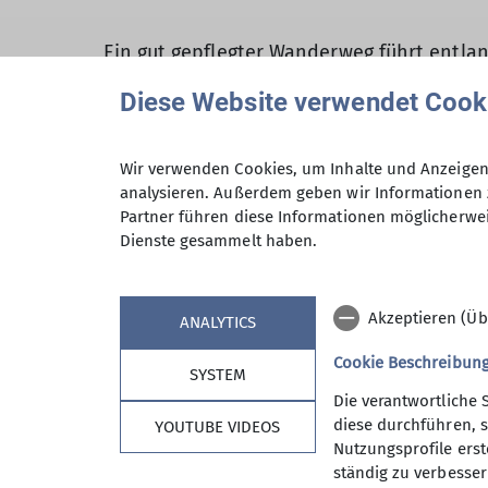
Ein gut gepflegter Wanderweg führt entl
nach Freyung.
Diese Website verwendet Cook
Stets zwischen dunklen Felsformationen,
Schlucht, die zu Recht das Gütesiegel „Bay
Einen ersten Höhepunkt bildet die Hängebr
Wir verwenden Cookies, um Inhalte und Anzeigen 
Beim Carbidwerk angekommen überquert man
analysieren. Außerdem geben wir Informationen 
unberührte Natur ein.
Partner führen diese Informationen möglicherwei
Stets spannend und doch romantisch führt
Dienste gesammelt haben.
das Wasser bergwärts zu fließen scheint.
Rechtzeitig zur Mittagszeit wurde der Sau
Akzeptieren (Üb
den Weg wieder zurück, welcher auch von 
ANALYTICS
Beeindruckt von den vielen Naturerlebnis
Cookie Beschreibun
SYSTEM
Die verantwortliche 
diese durchführen, s
YOUTUBE VIDEOS
Nutzungsprofile erste
ständig zu verbessern