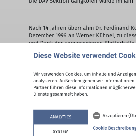
Die DAV Sektion Gangkofen wurde im Jahr 1
Nach 14 Jahren übernahm Dr. Ferdinand Ko
Dezember 1996 an Werner Kühnel, zu diese
und Dank der vereinseigenen Kletterhalle w
Diese Website verwendet Cook
Als Michael Rettenbeck im Jahr 2021 zum 
Marke erreicht wird.
Wir verwenden Cookies, um Inhalte und Anzeigen 
Im August 2022 war es schließlich so weit:
analysieren. Außerdem geben wir Informationen 
überreichte ihr ein kleines, aber prakti
Partner führen diese Informationen möglicherwei
Dienste gesammelt haben.
Bereits mit der Familie hat Ingrid Ortner
Alpenraum sowie den Bergsport für sich e
Alpen bestärkt wurde, führte Ingrid Ortne
Akzeptieren (Üb
ANALYTICS
diese Sektion” erklärt Ingrid Ortner. Aber 
Sektion. “Durch das sehr üppige Tourenang
Cookie Beschreibun
SYSTEM