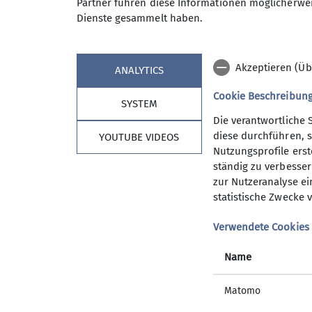
Es hat allen viel Spaß gemacht und wie jede
Partner führen diese Informationen möglicherwei
Dienste gesammelt haben.
ist.
Akzeptieren (Üb
ANALYTICS
Cookie Beschreibun
SYSTEM
Die verantwortliche 
diese durchführen, s
YOUTUBE VIDEOS
Nutzungsprofile erste
ständig zu verbessern
zur Nutzeranalyse ei
statistische Zwecke v
Verwendete Cookies
Name
Matomo