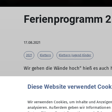
Ferienprogramm 
17.08.2021
2021
Klettern
Klettern-Jugend-Kinder
Wir gehen die Wände hoch“ hieß es auch 
Diese Website verwendet Cook
Je 10 Kinder in zwei Gruppen wurden von d
was man beim Klettern beachten muss. Nac
Wir verwenden Cookies, um Inhalte und Anzeigen 
losstarten. Bei 27 Grad kletterten die Kin
analysieren. Außerdem geben wir Informationen 