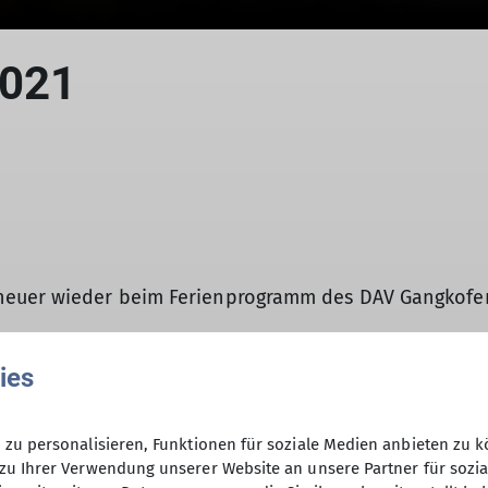
2021
heuer wieder beim Ferienprogramm des DAV Gangkofe
ies
rei Betreuern in die Welt des Kletterns und Boulderns
h der kurzen Einleitung wurden die Klettergurte ang
zu personalisieren, Funktionen für soziale Medien anbieten zu k
der fleißig und motiviert die Wand hoch, wobei einige 
zu Ihrer Verwendung unserer Website an unsere Partner für sozi