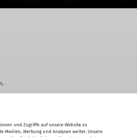
n.
 eingeführt. Dabei wurde anfangs erklärt,
elegt und die Kinder konnten gleich
önnen und Zugriffe auf unsere Website zu
sogar bis ganz nach oben gekraxelt sind.
ale Medien, Werbung und Analysen weiter. Unsere