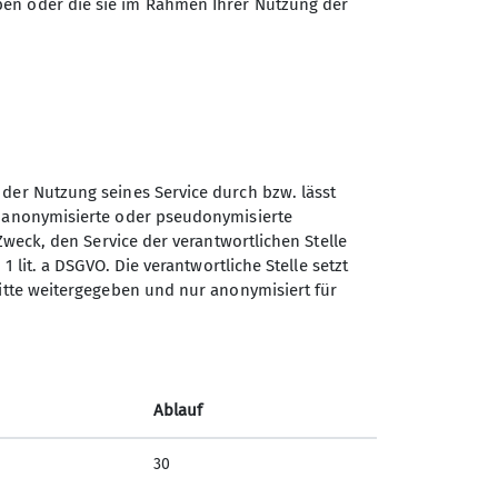
 unten sehr viel leichter aussieht als es
ben oder die sie im Rahmen Ihrer Nutzung der
 der Nutzung seines Service durch bzw. lässt
n anonymisierte oder pseudonymisierte
Zweck, den Service der verantwortlichen Stelle
1 lit. a DSGVO. Die verantwortliche Stelle setzt
ritte weitergegeben und nur anonymisiert für
Ablauf
30