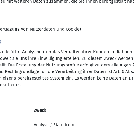
s Jahr stellten die Teilnehmer fest, dass Klettern von
se mit weiteren Daten zusammen, die Sie ihnen bereitgestellt ha
ertragung von Nutzerdaten und Cookie)
g
Stelle führt Analysen über das Verhalten ihrer Kunden im Rahmen
oweit sie uns ihre Einwilligung erteilen. Zu diesem Zweck werde
llt. Die Erstellung der Nutzungsprofile erfolgt zu dem alleinigen 
. Rechtsgrundlage für die Verarbeitung ihrer Daten ist Art. 6 Abs. 
n eigens bereitgestelltes System ein. Es werden keine Daten an D
erarbeitet.
Zweck
Analyse / Statistiken