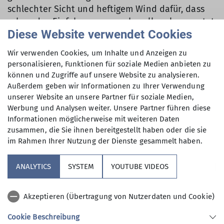
schlechter Sicht und heftigem Wind dafür, dass
schon das Einfahren anspruchsvoller als erwartet
Diese Website verwendet Cookies
war und lieb gewesen wäre. Letztlich nahmen alle
die Herausforderung an und arbeiteten in zwei
Wir verwenden Cookies, um Inhalte und Anzeigen zu
Gruppen unter Anleitung der Übungsleiter an
personalisieren, Funktionen für soziale Medien anbieten zu
Fahrstil und möglichen Verbesserungen.
können und Zugriffe auf unsere Website zu analysieren.
Außerdem geben wir Informationen zu Ihrer Verwendung
Der Samstag war ein ausgiebiger Skitag, an dem
unserer Website an unsere Partner für soziale Medien,
allerdings der Fön-Sturm noch zunahm und einige
Werbung und Analysen weiter. Unsere Partner führen diese
der Lifte außer Betrieb setzte. Auch die Sicht war
Informationen möglicherweise mit weiteren Daten
wieder äußerst bescheiden. Trotzdem wurde an
zusammen, die Sie ihnen bereitgestellt haben oder die sie
der Fahrtechnik weitergearbeitet und wie jedes
im Rahmen Ihrer Nutzung der Dienste gesammelt haben.
Jahr Videoaufnahmen gemacht, die am Abend
analysiert und besprochen.
ANALYTICS
SYSTEM
YOUTUBE VIDEOS
Am Sonntag war es bei leichtem Schneefall aber
Akzeptieren (Übertragung von Nutzerdaten und Cookie)
wenig Wind deutlich angenehmer und es wurde
nochmal an Verbesserungen und an den im Video
Cookie Beschreibung