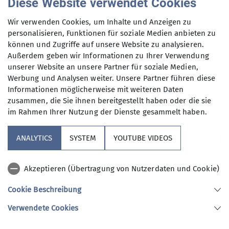
Diese Website verwendet Cookies
einmal eingecremt und wir gingen los zu unserer
Einstiegsstelle. Dort wurden wir bereits von
Wir verwenden Cookies, um Inhalte und Anzeigen zu
unseren 3 Kanus und einem Guide erwartet.
personalisieren, Funktionen für soziale Medien anbieten zu
können und Zugriffe auf unsere Website zu analysieren.
Dieser erklärte uns die Strecke und half uns beim
Außerdem geben wir Informationen zu Ihrer Verwendung
Einstieg in die Boote. Von da an fuhren wir
unserer Website an unsere Partner für soziale Medien,
entspannt auf dem Regen bis zu einer
Werbung und Analysen weiter. Unsere Partner führen diese
Umstiegsstelle. Hier machten wir kurz Pause und
Informationen möglicherweise mit weiteren Daten
aßen ein bisschen Brotzeit. Nach der Stärkung
zusammen, die Sie ihnen bereitgestellt haben oder die sie
mussten wir die Kanus ein kleines Stück tragen,
im Rahmen Ihrer Nutzung der Dienste gesammelt haben.
um sie dann wieder selbst ins Wasser zu lassen. In
unseren Kanus sitzend fuhren wir (in großem
ANALYTICS
SYSTEM
YOUTUBE VIDEOS
Bogen) an einer Schwanenfamilie vorbei, wir
sangen ein paar Seemannslieder und machten
Akzeptieren (Übertragung von Nutzerdaten und Cookie)
Wettpaddeln. Nach Gesamt 10 km kamen wir stolz
und schon ein bisschen erschöpft am Ende der
Cookie Beschreibung
Strecke an.
Verwendete Cookies
Hier wurden wir von einem Bus abgeholt und