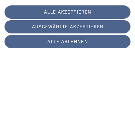
zurück auf den Parkplatz gebracht.
ALLE AKZEPTIEREN
Zur Belohnung sind wir direkt in das dortige
Restaurant eingekehrt und haben uns erstmal
AUSGEWÄHLTE AKZEPTIEREN
alle einen großen Becher Eis gegönnt.
ALLE ABLEHNEN