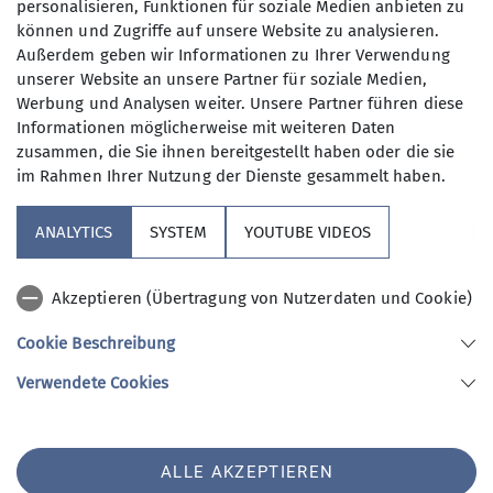
personalisieren, Funktionen für soziale Medien anbieten zu
den Weg zur Priener Hütte am Geigelstein.
können und Zugriffe auf unsere Website zu analysieren.
Bei gutem Bergwetter, bei dem sich sogar die
Außerdem geben wir Informationen zu Ihrer Verwendung
unserer Website an unsere Partner für soziale Medien,
Sonne ein paar Mal blicken ließ, erreichte man
Werbung und Analysen weiter. Unsere Partner führen diese
nach ca. dreieinhalb Stunden Fußmarsch - von
Informationen möglicherweise mit weiteren Daten
ein paar Pausen unterbrochen - diese schöne
zusammen, die Sie ihnen bereitgestellt haben oder die sie
Hütte in den Chiemgauer Alpen für eine
im Rahmen Ihrer Nutzung der Dienste gesammelt haben.
ausgiebige Einkehr.
ANALYTICS
SYSTEM
YOUTUBE VIDEOS
Nachdem auch der Hüttenhund beim Spielen im
Schnee mit den Kindern auf seine Kosten kam,
trat man den nun viel bequemeren Rückweg auf
Akzeptieren (Übertragung von Nutzerdaten und Cookie)
den teils mitgebrachten, teils geliehenen
Cookie Beschreibung
Schlitten zurück zum Ausgangspunkt an.
Verwendete Cookies
Obwohl aufgrund der zum Tal hin recht
schlechten Schneeverhältnisse eine Abfahrt bis
zum Parkplatz heuer leider nicht möglich war, war
ALLE AKZEPTIEREN
es trotzdem ein sehr gelungener Ausflug für alle