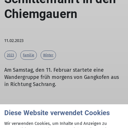
Chiemgauern
11.02.2023
2023
Familie
Winter
Am Samstag, den 11. Februar startete eine
Wandergruppe früh morgens von Gangkofen aus
in Richtung Sachrang.
Von dort aus machte man sich zu Fuß, teils mit
Diese Website verwendet Cookies
den Schlitten im Schlepptau, welche ein paar
Kinder gerne als Mitfahrgelegenheit nutzten, auf
Wir verwenden Cookies, um Inhalte und Anzeigen zu