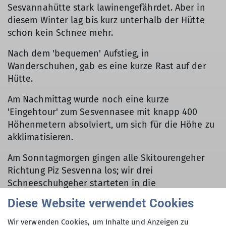
Sesvannahütte stark lawinengefährdet. Aber in
diesem Winter lag bis kurz unterhalb der Hütte
schon kein Schnee mehr.
Nach dem 'bequemen' Aufstieg, in
Wanderschuhen, gab es eine kurze Rast auf der
Hütte.
Am Nachmittag wurde noch eine kurze
'Eingehtour' zum Sesvennasee mit knapp 400
Höhenmetern absolviert, um sich für die Höhe zu
akklimatisieren.
Am Sonntagmorgen gingen alle Skitourengeher
Richtung Piz Sesvenna los; wir drei
Schneeschuhgeher starteten in die
Gegenrichtung. So waren wir, während der ganzen
Diese Website verwendet Cookies
Tour, allein unterwegs. Das bedeutete aber auch,
dass wir sehr viel Spurarbeit, in dem stark
Wir verwenden Cookies, um Inhalte und Anzeigen zu