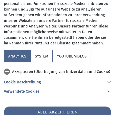
verwehten Neuschnee der vorherigen Tage,
personalisieren, Funktionen für soziale Medien anbieten zu
können und Zugriffe auf unsere Website zu analysieren.
leisten mussten.
Außerdem geben wir Informationen zu Ihrer Verwendung
Am Vormittag blies noch der starke Wind, der uns
unserer Website an unsere Partner für soziale Medien,
Werbung und Analysen weiter. Unsere Partner führen diese
schon am Samstag 'begrüßt' hatte. Auch die Sicht
Informationen möglicherweise mit weiteren Daten
war bei leichtem Schneefall noch gering.
zusammen, die Sie ihnen bereitgestellt haben oder die sie
im Rahmen Ihrer Nutzung der Dienste gesammelt haben.
Die Route führte zuerst auf eine Moräne, und von
dort in einem weiten Bogen auf den
ANALYTICS
SYSTEM
YOUTUBE VIDEOS
Verbindungsgrat zwischen dem Gipfel des
Schadler und dem Piz Rims. Von dort ging es
quasi über den Sommerweg direkt auf den Piz
Akzeptieren (Übertragung von Nutzerdaten und Cookie)
Rims.
Cookie Beschreibung
Erst auf den letzten Höhenmetern verbesserte
Verwendete Cookies
sich das Wetter deutlich und ließ die
umliegenden Berge im Sonnenlicht erstrahlen.
Nach kurzer Pause ging es auf dem gleichen Weg
wieder zurück.
ALLE AKZEPTIEREN