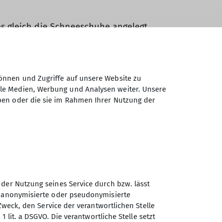
s gleich die Schneeschuhe angelegt
Chamer Hütte (1289 Meter ). Die Gruppe
er auf den Weg machten, den neben der
s wieder gemeinsam weiter zum “Großen
nderte sich und die typischen Arbermandl
önnen und Zugriffe auf unsere Website zu
trahlend blauer Himmel.
ale Medien, Werbung und Analysen weiter. Unsere
ben oder die sie im Rahmen Ihrer Nutzung der
chuhgeher wieder auf den Rückweg
zl für die Durchführung .
Mölzl (Tourenleiter)
 der Nutzung seines Service durch bzw. lässt
n anonymisierte oder pseudonymisierte
Zweck, den Service der verantwortlichen Stelle
1 lit. a DSGVO. Die verantwortliche Stelle setzt