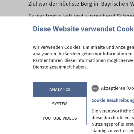
Ziel war der höchste Berg im Bayrischen W
Es war frostig kalt und ausreichend Sch
werden. Erstes Zwischenziel war der “Klein
Diese Website verwendet Cook
entschied sich, sich aufzuteilen. Ein Tei
Hütte gelegenen “kleinen Arber” ( 1384 m
Arber” (1456 Meter). Je näher der Gipfel 
Wir verwenden Cookies, um Inhalte und Anzeigen 
konnten bestaunt werden. Am Gipfelplat
analysieren. Außerdem geben wir Informationen 
Partner führen diese Informationen möglicherwei
Zum Aufwärmen wurde noch in der Arbersc
Dienste gesammelt haben.
machten.
Fazit: Eine absolut lohnenswerte Tour, bei
Akzeptieren (Üb
ANALYTICS
Teilnehmer: Barbara, Brigitte, Dirk, Martin,
Cookie Beschreibun
SYSTEM
Die verantwortliche 
diese durchführen, s
YOUTUBE VIDEOS
Nutzungsprofile erste
ständig zu verbessern