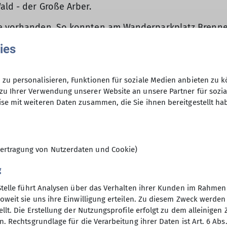
ald - der Große Arber.
nee vorhanden. So konnten am Wanderparkplatz Brenne
e Arbersee”. Ein lang anhaltender Anstieg folgte zur 
ies
l machte an der Hütte Rast, während sich drei Wander
 ) zu erkunden. Nach diesem kurzen Abstecher ging e
kam, desto besser wurde das Wetter. Die Landschaft ä
zu personalisieren, Funktionen für soziale Medien anbieten zu k
eau angekommen, empfing uns Sonnenschein und ein s
zu Ihrer Verwendung unserer Website an unsere Partner für sozi
se mit weiteren Daten zusammen, die Sie ihnen bereitgestellt ha
hutzhütte Brotzeit gemacht, bevor sich die Schnees
 bestem “Arberwetter”. Danke an Tourenleiter Klaus Möl
ertragung von Nutzerdaten und Cookie)
 Hilda, Josef, Martin, Melanie, Thomas, Resi und Klaus 
g
Stelle führt Analysen über das Verhalten ihrer Kunden im Rahmen
oweit sie uns ihre Einwilligung erteilen. Zu diesem Zweck werde
llt. Die Erstellung der Nutzungsprofile erfolgt zu dem alleinigen 
. Rechtsgrundlage für die Verarbeitung ihrer Daten ist Art. 6 Abs. 