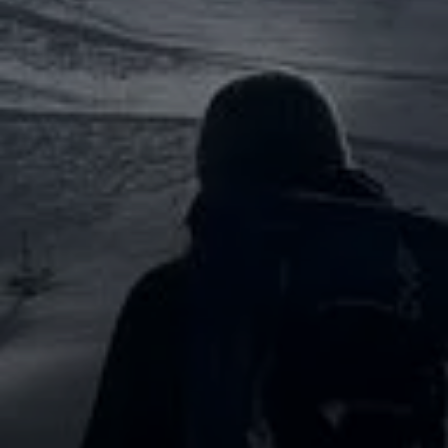
© DAV-Gangkofen (Rauschberg-Roßgasse)