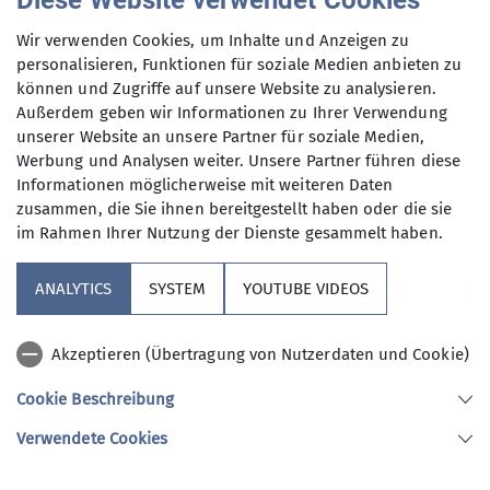
Diese Website verwendet Cookies
Wir verwenden Cookies, um Inhalte und Anzeigen zu
personalisieren, Funktionen für soziale Medien anbieten zu
können und Zugriffe auf unsere Website zu analysieren.
Außerdem geben wir Informationen zu Ihrer Verwendung
unserer Website an unsere Partner für soziale Medien,
Werbung und Analysen weiter. Unsere Partner führen diese
Informationen möglicherweise mit weiteren Daten
zusammen, die Sie ihnen bereitgestellt haben oder die sie
im Rahmen Ihrer Nutzung der Dienste gesammelt haben.
ANALYTICS
SYSTEM
YOUTUBE VIDEOS
Akzeptieren (Übertragung von Nutzerdaten und Cookie)
Der zweite Teil änderte kurzfristig das Ziel und
Cookie Beschreibung
visierte den Streicher (1594 m ü NHN) an. Am
Verwendete Cookies
markanten Gipfelkreuz aus Eisen und Stahl
konnte eine atemberaubende Fernsicht genossen