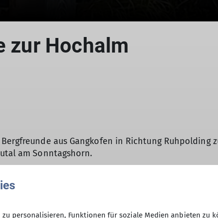
le zur Hochalm
© DAV Gangkofen
e Bergfreunde aus Gangkofen in Richtung Ruhpolding 
eutal am Sonntagshorn.
ies
ad bachaufwärts wurde das erste Etappenziel erreicht
 Schlucht, immer dem mit zahlreichen, teils spektakul
zu personalisieren, Funktionen für soziale Medien anbieten zu k