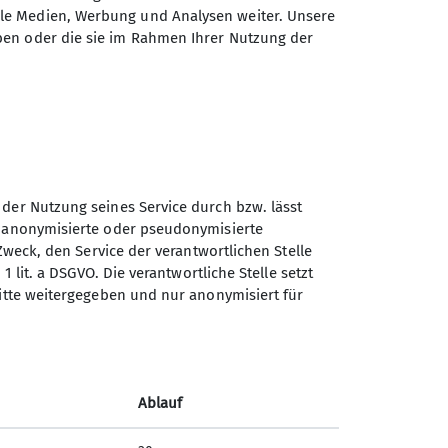
n der Aufstieg zum Mittagsessen zur
ale Medien, Werbung und Analysen weiter. Unsere
 einen Besuch wert ist. Auf dem Rückweg,
ben oder die sie im Rahmen Ihrer Nutzung der
technischer Mängel nicht jeder
r einer Wiederholung bedarf.
 der Nutzung seines Service durch bzw. lässt
n anonymisierte oder pseudonymisierte
Zweck, den Service der verantwortlichen Stelle
1 lit. a DSGVO. Die verantwortliche Stelle setzt
ritte weitergegeben und nur anonymisiert für
Ablauf