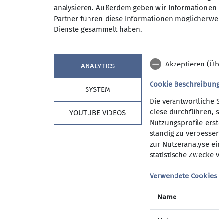
entlang, über die Grenze nach Österreich 
analysieren. Außerdem geben wir Informationen 
Hochalm, die Sommer wie Winter schon all
Partner führen diese Informationen möglicherwei
der auf identischer Route erfolgte, gab e
Dienste gesammelt haben.
störungsfrei, aber ohne Verletzungen ins 
Akzeptieren (Üb
ANALYTICS
Cookie Beschreibun
SYSTEM
Die verantwortliche 
diese durchführen, s
YOUTUBE VIDEOS
Nutzungsprofile erste
ständig zu verbessern
zur Nutzeranalyse ei
statistische Zwecke v
Verwendete Cookies
Name