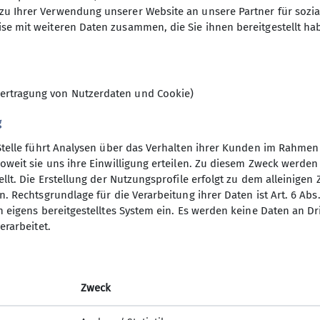
ins beschauliche Heutal/Unken. Von hier erfolgte dan
zu Ihrer Verwendung unserer Website an unsere Partner für sozi
ein wegen der dort anzutreffenden hungrigen Hühner
se mit weiteren Daten zusammen, die Sie ihnen bereitgestellt ha
s dann noch ein Radlrennen, bei dem leider aufgrund 
Ziel kam. Kurzum: ein gelungener Tag in den Bergen de
ertragung von Nutzerdaten und Cookie)
g
Stelle führt Analysen über das Verhalten ihrer Kunden im Rahmen
oweit sie uns ihre Einwilligung erteilen. Zu diesem Zweck werde
llt. Die Erstellung der Nutzungsprofile erfolgt zu dem alleinigen 
. Rechtsgrundlage für die Verarbeitung ihrer Daten ist Art. 6 Abs. 
n eigens bereitgestelltes System ein. Es werden keine Daten an D
erarbeitet.
Zweck