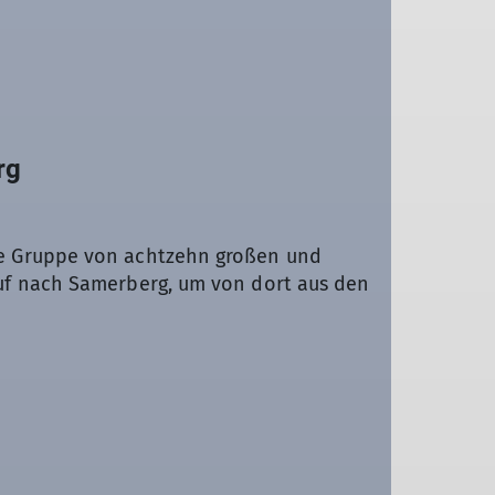
rg
e Gruppe von achtzehn großen und
uf nach Samerberg, um von dort aus den