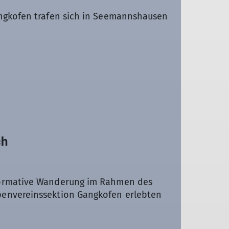
angkofen trafen sich in Seemannshausen
ch
formative Wanderung im Rahmen des
penvereinssektion Gangkofen erlebten