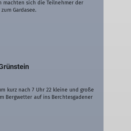
n machten sich die Teilnehmer der
 zum Gardasee.
Grünstein
 kurz nach 7 Uhr 22 kleine und große
em Bergwetter auf ins Berchtesgadener