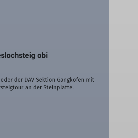
slochsteig obi
ieder der DAV Sektion Gangkofen mit
steigtour an der Steinplatte.