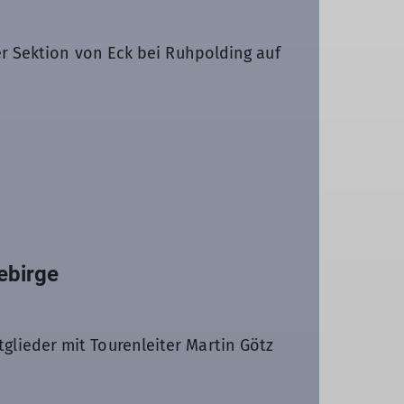
er Sektion von Eck bei Ruhpolding auf
ebirge
lieder mit Tourenleiter Martin Götz