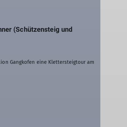
nner (Schützensteig und
ion Gangkofen eine Klettersteigtour am