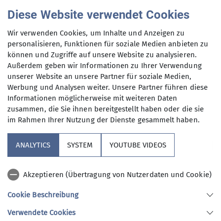
Anfrage senden
Tourenleiter
Sicherheit und anderes mehr.
Diese Website verwendet Cookies
Unternehmt mit unseren
Maximale Teilnehmeranzahl
Wir verwenden Cookies, um Inhalte und Anzeigen zu
Wanderleitern schöne Touren.
personalisieren, Funktionen für soziale Medien anbieten zu
können und Zugriffe auf unsere Website zu analysieren.
12
Außerdem geben wir Informationen zu Ihrer Verwendung
unserer Website an unsere Partner für soziale Medien,
Werbung und Analysen weiter. Unsere Partner führen diese
Informationen möglicherweise mit weiteren Daten
zusammen, die Sie ihnen bereitgestellt haben oder die sie
im Rahmen Ihrer Nutzung der Dienste gesammelt haben.
Sektion
ANALYTICS
SYSTEM
YOUTUBE VIDEOS
Aktuelles
Akzeptieren (Übertragung von Nutzerdaten und Cookie)
Nützliches
Cookie Beschreibung
Verwendete Cookies
Sektion Gangkofen des Deutschen Alpenvereins e.V.