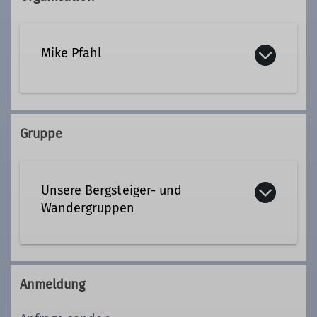
Mike Pfahl
+49 170 7442224
Gruppe
Kontakt aufnehmen
Unsere Bergsteiger- und
Qualifikationen
Wandergruppen
Wanderleiter*in WL
Beim Bergwandern gilt: Je
anspruchsvoller und größer die
Anmeldung
Ämter
Unternehmung, desto wichtiger ist
das Wissen um Wetter, Orientierung,