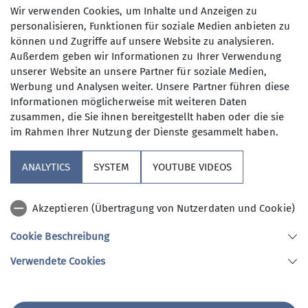
Maximale Teilnehmeranzahl
Wir verwenden Cookies, um Inhalte und Anzeigen zu
ab Gangkofen leider nicht einfach
personalisieren, Funktionen für soziale Medien anbieten zu
bzw. kaum möglich ist, haben wir
können und Zugriffe auf unsere Website zu analysieren.
8
mittlerweile einen 9-Sitzer Vereinsbus,
Außerdem geben wir Informationen zu Ihrer Verwendung
der sehr gut angenommen wird und
unserer Website an unsere Partner für soziale Medien,
den CO² Ausstoß von 1-2 PKWs
Werbung und Analysen weiter. Unsere Partner führen diese
einspart.
Informationen möglicherweise mit weiteren Daten
zusammen, die Sie ihnen bereitgestellt haben oder die sie
im Rahmen Ihrer Nutzung der Dienste gesammelt haben.
Sektion
ANALYTICS
SYSTEM
YOUTUBE VIDEOS
Aktuelles
Akzeptieren (Übertragung von Nutzerdaten und Cookie)
Nützliches
Cookie Beschreibung
Verwendete Cookies
Sektion Gangkofen des Deutschen Alpenvereins e.V.
Jahnstraße 1
84140 Gangkofen