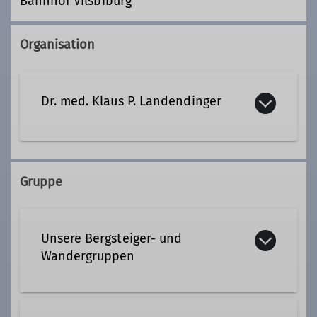
Bahnhof Vilsbiburg
Organisation
Dr. med. Klaus P. Landendinger
+49 8741 7883
+49 175 9282153
Gruppe
Kontakt aufnehmen
Unsere Bergsteiger- und
Qualifikationen
Wandergruppen
Wanderleiter*in WL
Beim Bergwandern gilt: Je