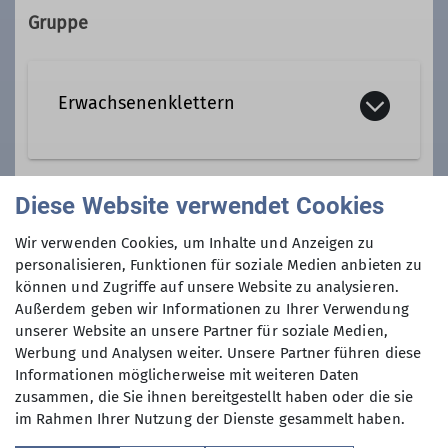
84140 Gangkofen
Gruppe
Ämter
Tourenleiter
Erwachsenenklettern
Unsere Erwachsenen-Klettergruppen
Diese Website verwendet Cookies
umfassen alle Bereiche des Kletterns,
Preis
von Erwachsenen ab 18, Senioren 50+,
Wir verwenden Cookies, um Inhalte und Anzeigen zu
Kurse zum Erlangen des DAV-
Halleneintritt (eigene Sektion 1 €,
personalisieren, Funktionen für soziale Medien anbieten zu
Kletterscheins "Toprope" und
können und Zugriffe auf unsere Website zu analysieren.
Sektionsfremde 4 €)
"Vorstieg". Des weiteren bieten wir
Außerdem geben wir Informationen zu Ihrer Verwendung
Kletterfahrten, Outdoor-Kletterkurse,
unserer Website an unsere Partner für soziale Medien,
Werbung und Analysen weiter. Unsere Partner führen diese
Alpinkletterkurse und
Informationen möglicherweise mit weiteren Daten
Gemeinschaftstouren Klettern an.
zusammen, die Sie ihnen bereitgestellt haben oder die sie
(siehe auch Kletteranlage)
im Rahmen Ihrer Nutzung der Dienste gesammelt haben.
Gruppen und Ansprechpartner
Sektion