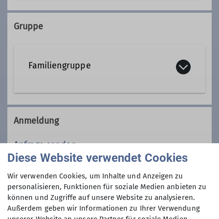
+49 8722 7109040
Gruppe
wolfgang.starzner@alpenverein-
gangkofen.de
Familiengruppe
Qualifikationen
Die Familiengruppe des Alpenvereins
Familiengruppenleiter*in
Gangkofen ist keine feste Gruppe,
Anmeldung
sondern eine offene Familiengruppe,
Kletterbetreuer*in Breitensport
d.h. es können alle Mütter, Väter,
Anfrage senden
Omas, Opas usw. mit ihren Kindern
Diese Website verwendet Cookies
oder Enkeln an den Touren
Ämter
Anmeldung bis
Wir verwenden Cookies, um Inhalte und Anzeigen zu
teilnehmen.
personalisieren, Funktionen für soziale Medien anbieten zu
Gruppenleiter
Kletterbetreuer
können und Zugriffe auf unsere Website zu analysieren.
03.01.2026
Außerdem geben wir Informationen zu Ihrer Verwendung