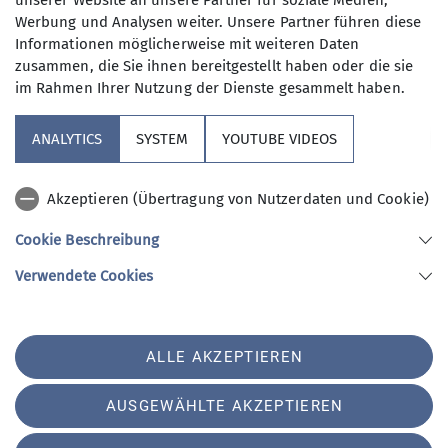
unserer Website an unsere Partner für soziale Medien,
Werbung und Analysen weiter. Unsere Partner führen diese
Informationen möglicherweise mit weiteren Daten
zusammen, die Sie ihnen bereitgestellt haben oder die sie
im Rahmen Ihrer Nutzung der Dienste gesammelt haben.
Sektion
ANALYTICS
SYSTEM
YOUTUBE VIDEOS
Aktuelles
Akzeptieren (Übertragung von Nutzerdaten und Cookie)
Nützliches
Cookie Beschreibung
Verwendete Cookies
Sektion Gangkofen des Deutschen Alpenvereins e.V.
Jahnstraße 1
84140 Gangkofen
ALLE AKZEPTIEREN
Telefon +491706359720
Kontakt
AUSGEWÄHLTE AKZEPTIEREN