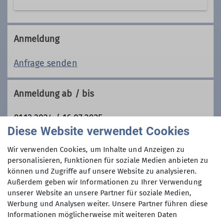
Kletterbetreuer*in Breitensport
Beim Bergwandern gilt: Je
Wanderleiter*in WL
anspruchsvoller und größer die
Anmeldung
Unternehmung, desto wichtiger ist
das Wissen um Wetter, Orientierung,
Anfrage senden
Ämter
Sicherheit und anderes mehr.
Unternehmt mit unseren
Kletterbetreuerin
Tourenleiterin
Anmeldung ab / bis
Wanderleitern schöne Touren.
01.12.2024 / 16.07.2025
Diese Website verwendet Cookies
Maximale Teilnehmeranzahl
Wir verwenden Cookies, um Inhalte und Anzeigen zu
personalisieren, Funktionen für soziale Medien anbieten zu
können und Zugriffe auf unsere Website zu analysieren.
6
Außerdem geben wir Informationen zu Ihrer Verwendung
unserer Website an unsere Partner für soziale Medien,
Werbung und Analysen weiter. Unsere Partner führen diese
Informationen möglicherweise mit weiteren Daten