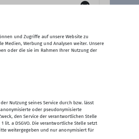
erbetreuer
ffene Familiengruppe, d.h. es
ren teilnehmen.
önnen und Zugriffe auf unsere Website zu
ale Medien, Werbung und Analysen weiter. Unsere
ben oder die sie im Rahmen Ihrer Nutzung der
 der Nutzung seines Service durch bzw. lässt
n anonymisierte oder pseudonymisierte
Sektion Gangkofen des
Zweck, den Service der verantwortlichen Stelle
Deutschen Alpenvereins e.V.
1 lit. a DSGVO. Die verantwortliche Stelle setzt
ritte weitergegeben und nur anonymisiert für
Jahnstraße 1
84140 Gangkofen