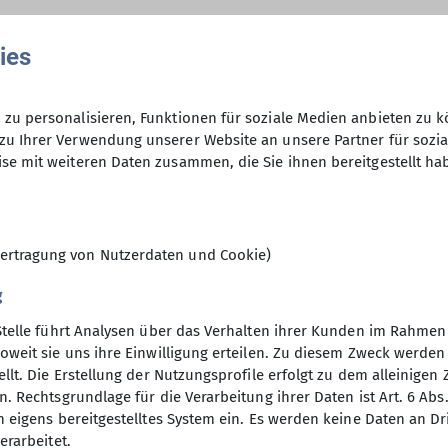
erbetreuer*in Breitensport
Gruppenleiter
Klett
ies
eins Gangkofen ist keine feste Gruppe, sondern eine o
, Opas usw. mit ihren Kindern oder Enkeln an den Tou
zu personalisieren, Funktionen für soziale Medien anbieten zu k
zu Ihrer Verwendung unserer Website an unsere Partner für sozi
01.12.2024 / 03.01.2025
se mit weiteren Daten zusammen, die Sie ihnen bereitgestellt ha
ertragung von Nutzerdaten und Cookie)
g
Stelle führt Analysen über das Verhalten ihrer Kunden im Rahmen
oweit sie uns ihre Einwilligung erteilen. Zu diesem Zweck werde
llt. Die Erstellung der Nutzungsprofile erfolgt zu dem alleinigen 
elles
Nützliches
. Rechtsgrundlage für die Verarbeitung ihrer Daten ist Art. 6 Abs. 
n eigens bereitgestelltes System ein. Es werden keine Daten an D
Dachverband
erarbeitet.