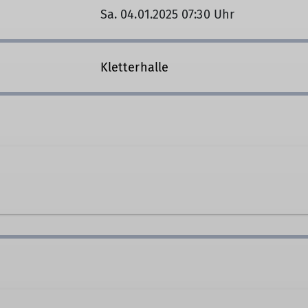
Sa. 04.01.2025 07:30 Uhr
Kletterhalle
gang.starzner@alpenverein-gangkofen.de
Ämter