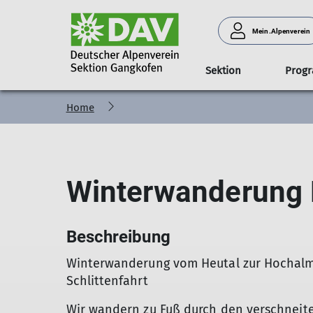
Mein.Alpenverein
Sektion
Prog
Home
Jugend
Jugend
Vorstand
Familien
Touren
Verleih
Familien
Senioren
Tourenleiter
Senioren
Hüttenbesuch
Kletterhalle
Bergsteigen-
Bergs
Sommer
Winter
Winterwanderung 
Beschreibung
Winterwanderung vom Heutal zur Hochalm
Schlittenfahrt
Wir wandern zu Fuß durch den verschneite