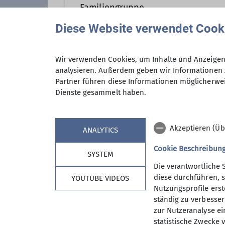
Familiengruppe
Familiengruppenleiter*in
Klett
Diese Website verwendet Cook
Die Familiengruppe des Alpenver
können alle Mütter, Väter, Omas
Wir verwenden Cookies, um Inhalte und Anzeigen 
analysieren. Außerdem geben wir Informationen 
Anmeldung ab / bis
Partner führen diese Informationen möglicherwei
Dienste gesammelt haben.
Akzeptieren (Üb
ANALYTICS
Cookie Beschreibun
SYSTEM
Die verantwortliche 
diese durchführen, s
YOUTUBE VIDEOS
Nutzungsprofile erste
Sektion
Aktu
ständig zu verbessern
zur Nutzeranalyse ei
Mitglied werden
Kurse
statistische Zwecke v