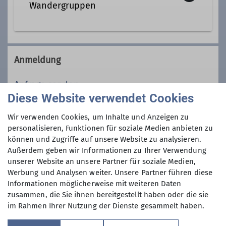
Qualifikationen
Wandergruppen
Wanderleiter*in WL
Beim Bergwandern gilt: Je
anspruchsvoller und größer die
Anmeldung
Ämter
Unternehmung, desto wichtiger ist
das Wissen um Wetter, Orientierung,
Anfrage senden
Tourenleiterin
Sicherheit und anderes mehr.
Diese Website verwendet Cookies
Unternehmt mit unseren
Maximale Teilnehmeranzahl
Wir verwenden Cookies, um Inhalte und Anzeigen zu
Wanderleitern schöne Touren.
personalisieren, Funktionen für soziale Medien anbieten zu
können und Zugriffe auf unsere Website zu analysieren.
10
Außerdem geben wir Informationen zu Ihrer Verwendung
unserer Website an unsere Partner für soziale Medien,
Werbung und Analysen weiter. Unsere Partner führen diese
Informationen möglicherweise mit weiteren Daten
zusammen, die Sie ihnen bereitgestellt haben oder die sie
im Rahmen Ihrer Nutzung der Dienste gesammelt haben.
Sektion