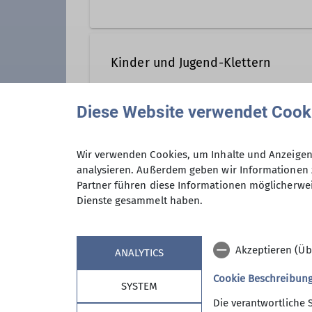
Die Familiengruppe des Alpenver
können alle Mütter, Väter, Omas
Kinder und Jugend-Klettern
Diese Website verwendet Cook
Klettergruppen finden statt:
Montag
Jugend
15.00 – 16.00 Uhr Schulklettern b
Wir verwenden Cookies, um Inhalte und Anzeigen 
16.15 - 17.15 Uhr VHS-Klettern (16.
analysieren. Außerdem geben wir Informationen 
Partner führen diese Informationen möglicherwei
Dienstag
Unsere Jugendgruppe unternimm
Dienste gesammelt haben.
17:00 - 18:00 Uhr: Kinderklettern
Veranstaltungen. Ob Kanufahren,
18.00 - 19.30 Uhr: Wettkampfkle
Mittwoch
Akzeptieren (Üb
ANALYTICS
14.00 - 15.45 Uhr: Special Olymp
16.00 - 17.00 Uhr: Kinderkletter
Cookie Beschreibun
SYSTEM
17.00 - 18.00 Uhr: Jugendkletter
Die verantwortliche 
Donnerstag