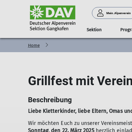
Mein.Alpenverein
Sektion
Prog
Home
Jugend
Jugend
Vorstand
Familien
Touren
Verleih
Familien
Senioren
Tourenleiter
Senioren
Hüttenbesuch
Kletterhalle
Bergsteigen-
Bergs
Sommer
Winter
Grillfest mit Vere
Beschreibung
Liebe Kletterkinder, liebe Eltern, Omas un
Wir möchten Euch zu unserer Vereinsmeiste
Sonntag, den 22. März 2025
herzlich einla