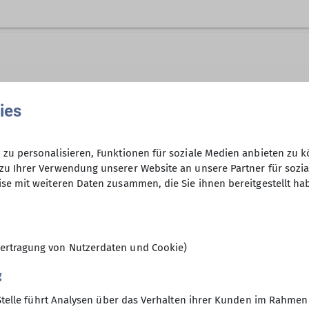
eins Gangkofen ist keine feste Gruppe, sondern eine o
, Opas usw. mit ihren Kindern oder Enkeln an den Tou
ies
zw. Infos bei Irmi Feih
zu personalisieren, Funktionen für soziale Medien anbieten zu k
 Sept. bis 14. Okt.; 04. Nov. bis 02.Dez.), Infos bei Irmi 
zu Ihrer Verwendung unserer Website an unsere Partner für sozi
se mit weiteren Daten zusammen, die Sie ihnen bereitgestellt ha
t zuhause oder in den Bergen mit euch erlebnisreic
 mit Sylvia
 Klettern, Trampolinspringen, Wandern, Skifahren - i
ttern mit Melanie und Christoph
ertragung von Nutzerdaten und Cookie)
ics mit Stefan und Diana
n mit Andreas und Markus
g
n mit Andreas
Stelle führt Analysen über das Verhalten ihrer Kunden im Rahmen