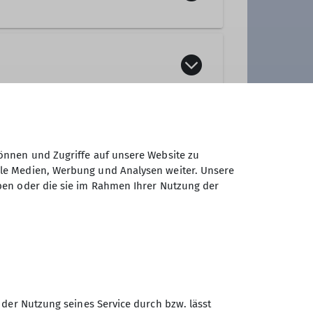
ffene Familiengruppe, d.h. es
ren teilnehmen.
önnen und Zugriffe auf unsere Website zu
Feih
ale Medien, Werbung und Analysen weiter. Unsere
ben oder die sie im Rahmen Ihrer Nutzung der
he und spannende Touren und
hr könnt mit uns viel unternehmen.
 der Nutzung seines Service durch bzw. lässt