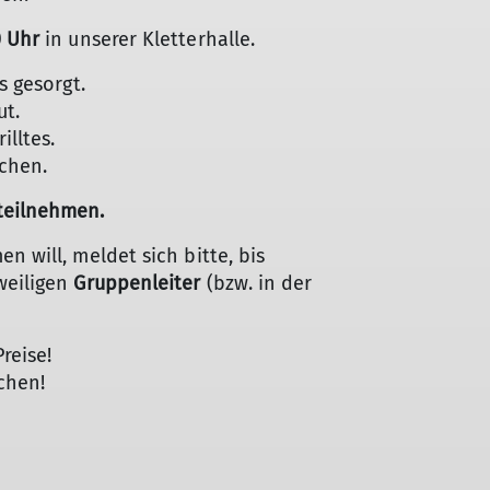
0 Uhr
in unserer Kletterhalle.
s gesorgt.
ut.
illtes.
chen.
teilnehmen.
n will, meldet sich bitte, bis
weiligen
Gruppenleiter
(bzw. in der
reise!
chen!