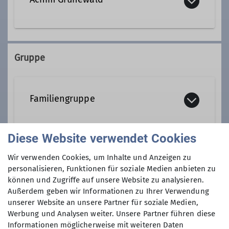
Kontakt aufnehmen
achim.gruenewald@alpenverein-
Qualifikationen
gangkofen.de
Gruppe
Wanderleiter*in WL
Familiengruppe
Ämter
Diese Website verwendet Cookies
Die Familiengruppe des Alpenvereins
Tourenleiter
Gangkofen ist keine feste Gruppe,
Maximale Teilnehmeranzahl
Wir verwenden Cookies, um Inhalte und Anzeigen zu
sondern eine offene Familiengruppe,
personalisieren, Funktionen für soziale Medien anbieten zu
d.h. es können alle Mütter, Väter,
können und Zugriffe auf unsere Website zu analysieren.
24
Omas, Opas usw. mit ihren Kindern
Außerdem geben wir Informationen zu Ihrer Verwendung
oder Enkeln an den Touren
unserer Website an unsere Partner für soziale Medien,
Werbung und Analysen weiter. Unsere Partner führen diese
teilnehmen.
Informationen möglicherweise mit weiteren Daten