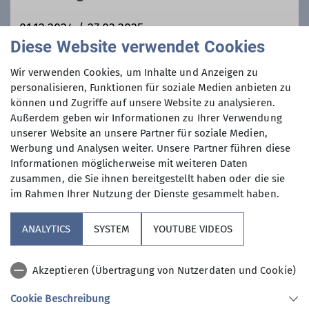
teilnehmen.
Gemeinschaft haben, finden bei uns
Tages- und Mehrtagestouren von der
01.12.2024 / 27.03.2025
einfachen Wanderung bis zu
Diese Website verwendet Cookies
anspruchsvollen Touren in den Alpen,
Maximale Teilnehmeranzahl
Wir verwenden Cookies, um Inhalte und Anzeigen zu
kulturelle Exkursionen und geselliges
personalisieren, Funktionen für soziale Medien anbieten zu
Beisammensein.
können und Zugriffe auf unsere Website zu analysieren.
15
Außerdem geben wir Informationen zu Ihrer Verwendung
unserer Website an unsere Partner für soziale Medien,
Werbung und Analysen weiter. Unsere Partner führen diese
Informationen möglicherweise mit weiteren Daten
zusammen, die Sie ihnen bereitgestellt haben oder die sie
im Rahmen Ihrer Nutzung der Dienste gesammelt haben.
Sektion
ANALYTICS
SYSTEM
YOUTUBE VIDEOS
Aktuelles
Akzeptieren (Übertragung von Nutzerdaten und Cookie)
Nützliches
Cookie Beschreibung