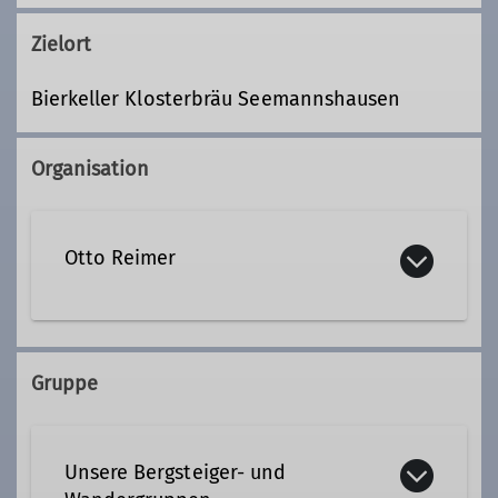
Zielort
Bierkeller Klosterbräu Seemannshausen
Organisation
Otto Reimer
+49 8722 8284
Gruppe
Kontakt aufnehmen
Unsere Bergsteiger- und
Ämter