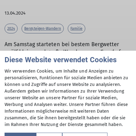
13.04.2024
2024
Bergsteigen-Wandern
Familie
Am Samstag starteten bei bestem Bergwetter
zwölf kleine und große Wanderer von Gangkofen
Diese Website verwendet Cookies
aus in Richtung Aschau im Chiemgau.
Wir verwenden Cookies, um Inhalte und Anzeigen zu
personalisieren, Funktionen für soziale Medien anbieten zu
können und Zugriffe auf unsere Website zu analysieren.
Vom Wanderparkplatz Aigen/Hintergschwendt
Außerdem geben wir Informationen zu Ihrer Verwendung
aus machte sich die Gruppe über den Nordanstieg
unserer Website an unsere Partner für soziale Medien,
auf den Weg zum Gipfel der Gedererwand, der
Werbung und Analysen weiter. Unsere Partner führen diese
kleinen Schwester der Kampenwand. Nach gut
Informationen möglicherweise mit weiteren Daten
zwei Stunden Aufstieg inkl. einer schönen
zusammen, die Sie ihnen bereitgestellt haben oder die sie
Kraxelei gab es eine ausgiebige Gipfelbrotzeit
im Rahmen Ihrer Nutzung der Dienste gesammelt haben.
inkl. Gipfelschokolade, bei der man die tolle