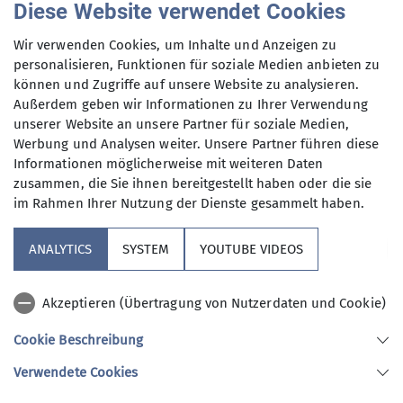
Diese Website verwendet Cookies
Tages auf über 30 °C steigen und am Nachmittag
Gewitter kommen können.
Wir verwenden Cookies, um Inhalte und Anzeigen zu
personalisieren, Funktionen für soziale Medien anbieten zu
Erstaunlicherweise waren nur sehr wenige andere
können und Zugriffe auf unsere Website zu analysieren.
Begeher in diesem sehr beliebten Klettersteig
Außerdem geben wir Informationen zu Ihrer Verwendung
unterwegs.
unserer Website an unsere Partner für soziale Medien,
Werbung und Analysen weiter. Unsere Partner führen diese
Die senkrechten Abschnitte des Klettersteigs
Informationen möglicherweise mit weiteren Daten
waren echt eine Herausforderung, auch wenn der
zusammen, die Sie ihnen bereitgestellt haben oder die sie
Blick hinunter zum See immer wieder eine
im Rahmen Ihrer Nutzung der Dienste gesammelt haben.
willkommene Ablenkung war.
ANALYTICS
SYSTEM
YOUTUBE VIDEOS
Wir haben direkt am Ausstieg gehalten. Dort bot
sich eine Bank im Schatten des Waldes geradezu
für eine Brotzeit an.
Akzeptieren (Übertragung von Nutzerdaten und Cookie)
Der Abstieg ist ziemlich unspektakulär, abgesehen
Cookie Beschreibung
von Wildtieren wie Tiger und Wildschwein, die
Verwendete Cookies
man dort trifft. Die Auflösung war, dass diese