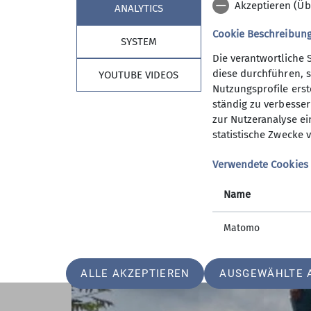
Akzeptieren (Üb
ANALYTICS
Ohne einen Menschen zu begegnen, führte 
Cookie Beschreibun
bewuchsfreien Hochwald zum Wanderparkp
SYSTEM
Ausgangspunkt.
Die verantwortliche 
diese durchführen, s
YOUTUBE VIDEOS
Nutzungsprofile erste
ständig zu verbessern
zur Nutzeranalyse ei
statistische Zwecke v
Verwendete Cookies
Name
Matomo
ALLE AKZEPTIEREN
AUSGEWÄHLTE 