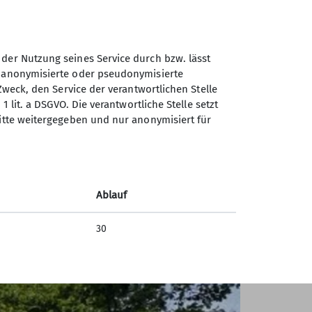
 des Wanderweges vom Gipfel weg durch
und den Ullrichsberg bis zum
 der Nutzung seines Service durch bzw. lässt
n anonymisierte oder pseudonymisierte
Zweck, den Service der verantwortlichen Stelle
1 lit. a DSGVO. Die verantwortliche Stelle setzt
ritte weitergegeben und nur anonymisiert für
Ablauf
30