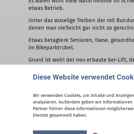
Es waren wohl viele Naturfreunde im Schw
etwas Betrieb.
Unter das wuselige Treiben der mit Rundu
denen man vielleicht gar nicht so gerechn
Etwas betagtere Senioren, tlwse. gesundh
im Bikeparktrubel.
Grund ist wohl der neu erbaute 6er-Lift, 
Arber sowie unterhaltsame Einblicke auf d
Diese Website verwendet Cook
Der kurze Spazierweg zum Landshuter Haus
genug Platz für alle.
Wir verwenden Cookies, um Inhalte und Anzeigen 
Ein kurzes "Ui Mama schau, de fohrn do mi
analysieren. Außerdem geben wir Informationen 
anbringen wollte war alles.
Partner führen diese Informationen möglicherwei
Dienste gesammelt haben.
Nach Loderhart führte ein einsamer flowig
Ungewohnt konnte unser ST-FÜL Andi G. dab