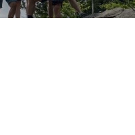
was Respekt, Rücksicht und pfiffiger Wegewahl gibts 