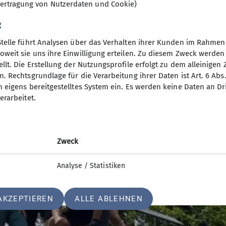
ertragung von Nutzerdaten und Cookie)
ein versteckt angelegter flowiger Singletrail unweit
g
latz Rohrmünz und im Weiteren über Hochoberndorf 
Stelle führt Analysen über das Verhalten ihrer Kunden im Rahmen
oweit sie uns ihre Einwilligung erteilen. Zu diesem Zweck werde
llt. Die Erstellung der Nutzungsprofile erfolgt zu dem alleinigen 
. Rechtsgrundlage für die Verarbeitung ihrer Daten ist Art. 6 Abs. 
n eigens bereitgestelltes System ein. Es werden keine Daten an D
erarbeitet.
Zweck
Analyse / Statistiken
AKZEPTIEREN
ALLE ABLEHNEN