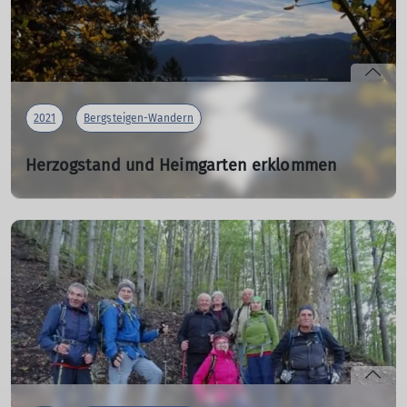
den Bergen.
mehr erfahren
2021
Bergsteigen-Wandern
Herzogstand und Heimgarten erklommen
28.10.2021
Eine siebenköpfige „Jungseniorengruppe“ (Monika,
Bernhard, Otto, Stefan und Franz) unternahm „unta da
Wocha“ unter Führung von Stasi und Klaus Landendinger
bei strahlend blauem Föhnhimmel eine siebenstündige
Tour zu den bekannten Münchner Hausbergen.
mehr erfahren