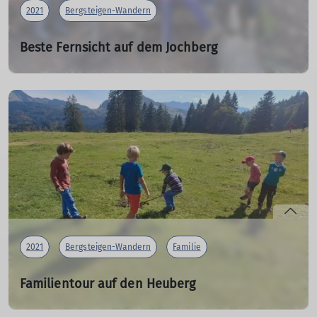
2021
Bergsteigen-Wandern
Beste Fernsicht auf dem Jochberg
19.10.2021
Viele Bergwanderer nutzten am Sonntag die Gelegenheit
das schöne Bergwetter nochmal zu genießen. Dazu
machten sich auch 9 Bergfreunde des DAV Gangkofen
auf zum Jochberg.
mehr erfahren
2021
Bergsteigen-Wandern
Familie
Familientour auf den Heuberg
05.10.2021