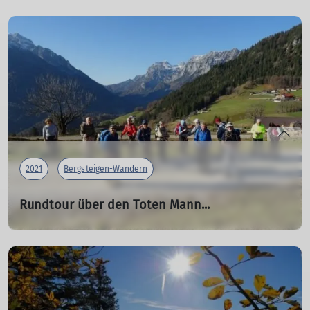
15 Mitgliedern trotzten kürzlich dem schmuddeligen
Dezember - Wetter. Dick vermummt in berggerechter
Kleidung streiften sie mit Förster Franz Blümel durch das
niederbayerische tertiäre Hügelland.
mehr erfahren
2021
Bergsteigen-Wandern
Rundtour über den Toten Mann...
...in den Berchtesgadener Bergen
04.11.2021
Während alle Daheimgebliebenen unter einer dicken
Nebeldecke saßen, genossen die 14 Teilnehmer der
Sektion Gangkofen die wunderschöne Herbstsonne in