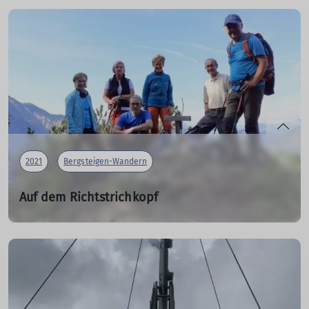
Am Samstag, den 2. Oktober, machten sich früh morgens
25 große und kleine Wanderer der DAV Sektion auf den
Weg zum Wanderparkplatz Schweibern bei Samerberg,
um den Heuberg zu erstürmen.
mehr erfahren
2021
Bergsteigen-Wandern
Auf dem Richtstrichkopf
07.10.2021
Der Richtstrichkopf ist ein relativ unbekannter Vorberg
in den Nordabbrüchen des Dürrnbachhorns.
mehr erfahren