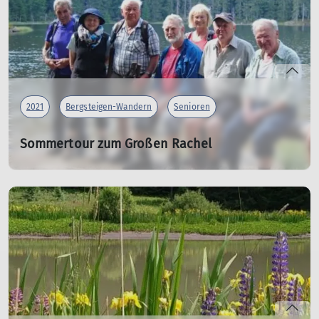
2021
Bergsteigen-Wandern
Senioren
Sommertour zum Großen Rachel
16.08.2021
Senioren trotzten der Hitze und der längeren Wegstrecke
mehr erfahren