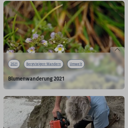
Am sechsten August 2021 startete eine fünfköpfige
Gruppe der Sektion unter Leitung von Dr. Klaus
Landendinger vom Münchner Hauptbahnhof aus eine
Bergtour der besonderen Art.
Mit dem Fahrrad sollte es in zwei Tagesetappen über den
Achensee und dann hoch nach Steinach am Brenner
gehen. Eine dreitägige Bergtour bis auf fast 3000 Meter
sollte sich anschließen.
2021
Bergsteigen-Wandern
Umwelt
mehr erfahren
Blumenwanderung 2021
08.08.2021
Drei Tage auf der Neuen Bamberger Hütte in den
Kitzbühler Alpen
Wegen Murenabgängen in der Kelchsau musste der
Aufstieg von der Gerlosstraße aus erfolgen.