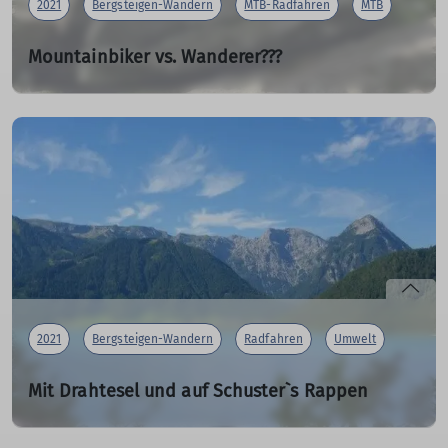
2021
Bergsteigen-Wandern
MTB-Radfahren
MTB
Mountainbiker vs. Wanderer???
24.08.2021
Diese Frage stellte sich bei der Samstagstour zum
Dreitannenriegel nicht.
mehr erfahren
2021
Bergsteigen-Wandern
Radfahren
Umwelt
Mit Drahtesel und auf Schuster`s Rappen
6-tägige Kombibergtour von München auf 2998 m
21.08.2021