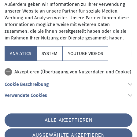
Außerdem geben wir Informationen zu Ihrer Verwendung
unserer Website an unsere Partner für soziale Medien,
4 Gipfel Tour im Lattengebirge
Werbung und Analysen weiter. Unsere Partner führen diese
04.07.2021
Informationen möglicherweise mit weiteren Daten
zusammen, die Sie ihnen bereitgestellt haben oder die sie
Auf verschlungenen Pfaden machte sich eine
im Rahmen Ihrer Nutzung der Dienste gesammelt haben.
Andere Themen
sechsköpfige Gruppe über den Alpgartensteig auf zum
Hochschlegel mit Überschreitung zum Karkopf.
ANALYTICS
SYSTEM
YOUTUBE VIDEOS
2021
Bergsteigen-Wandern
Familie
Hochtouren
mehr erfahren
Jugend
Klettern
Klettern-Erwachsene
Akzeptieren (Übertragung von Nutzerdaten und Cookie)
Klettern-Jugend-Kinder
Klettersteige
Kurse
MTB
Cookie Beschreibung
MTB-Radfahren
Radfahren
Senioren
Skitouren
Verwendete Cookies
Umwelt
Veranstaltungen
Winter
ALLE AKZEPTIEREN
Sektion
AUSGEWÄHLTE AKZEPTIEREN