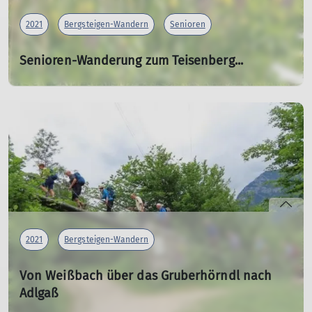
2021
Bergsteigen-Wandern
Senioren
Senioren-Wanderung zum Teisenberg...
...von Farnbichl aus
29.06.2021
Es führen von allen Himmelsrichtungen Wege zum
Teisenberg hoch. Dieses Mal wählten wir den Zustieg
vom Westen und starteten am Wanderparkplatz in
Farnbichl.
mehr erfahren
2021
Bergsteigen-Wandern
Von Weißbach über das Gruberhörndl nach
Adlgaß