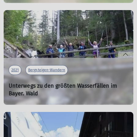
01.07.2021
Zehn Mitglieder des DAV Gangkofen stiegen über den
wenig begangenen "Koialuwei-Steig"
mehr erfahren
2021
Bergsteigen-Wandern
Unterwegs zu den größten Wasserfällen im
Bayer. Wald
07.09.2021
Der aktuelle Streik der Bahn sowie der Einsatz vom
Schienenersatzverkehr veranlasste die Tourenleiter, die
geplante Tour zum Schliersee zu ändern.