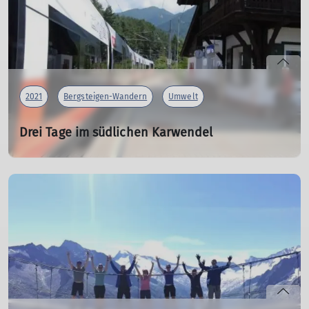
mehr erfahren
2021
Bergsteigen-Wandern
Umwelt
Drei Tage im südlichen Karwendel
18.08.2021
Ein verlängertes Wochenende verbrachten 5 Wanderer
im südlichen Karwendel mit Dr. Klaus Landendinger.
mehr erfahren