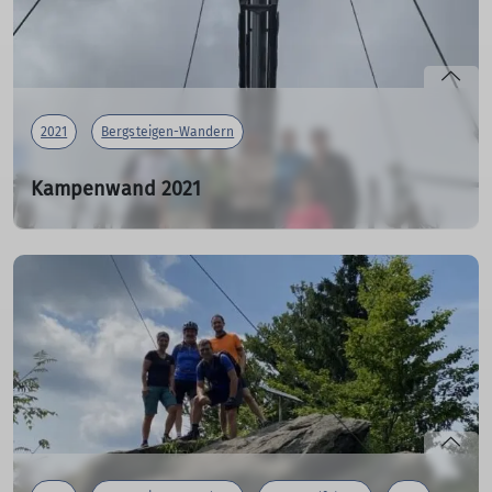
2021
Bergsteigen-Wandern
Kampenwand 2021
13.09.2021
Einen wunderschöner Sommertag hatten sich 8
Teilnehmer der Sektion Gangkofen für eine Wanderung
auf die Kampenwand ausgesucht.
mehr erfahren