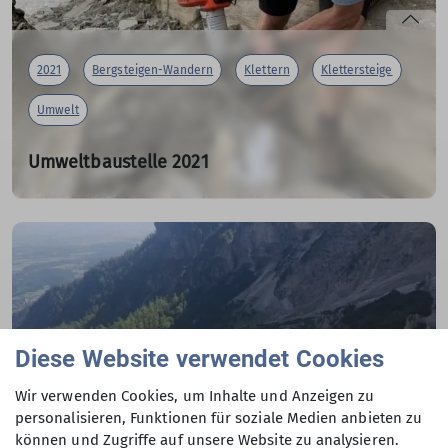
mehr erfahren
2021
Bergsteigen-Wandern
Klettern
Klettersteige
Umwelt
Umweltbaustelle 2021
...Gleiwitzer Hütte vom 23. bis 25.07.2021
28.07.2021
Jedes Jahr sind im hochalpinen Gelände der Gleiwitzer
Hütte Wege und Steige sanierungsbedürftig.
mehr erfahren
Diese Website verwendet Cookies
Wir verwenden Cookies, um Inhalte und Anzeigen zu
personalisieren, Funktionen für soziale Medien anbieten zu
können und Zugriffe auf unsere Website zu analysieren.
2021
Bergsteigen-Wandern