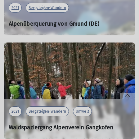
2021
Bergsteigen-Wandern
Alpenüberquerung von Gmund (DE)
über Fügen (AT) nach Sterzing
03.08.2021
Sechs Mitglieder der DAV-Sektion Gangkofen wagten sich
unter der Leitung von Wanderführer Martin G.an das
Projekt Alpenüberquerung heran. Sieben Tage wandern
von Gmund am Tegernsee bis Sterzing, mit
Übernachtungen im Tal und Unterstützung durch Bus,
Taxi und Seilbahn. Alle, inklusive unserem Wanderleiter,
waren sehr gespannt wie wir diese Herausforderung
meistern würden.
2021
Bergsteigen-Wandern
Umwelt
mehr erfahren
Waldspaziergang Alpenverein Gangkofen
11.12.2021