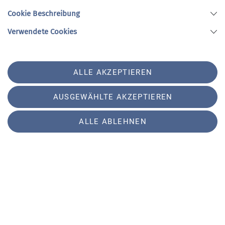
gelungenes Wochenende, das allen in bester
Cookie Beschreibung
Erinnerung bleiben wird!
Verwendete Cookies
ALLE AKZEPTIEREN
AUSGEWÄHLTE AKZEPTIEREN
ALLE ABLEHNEN