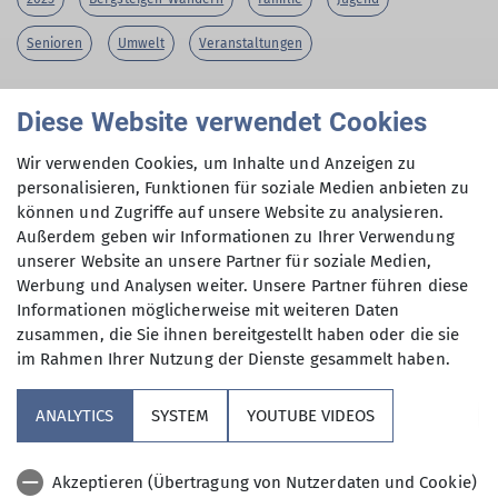
Senioren
Umwelt
Veranstaltungen
des DAV Gangkofen vom 28.6.-29.6.25
Diese Website verwendet Cookies
Wir verwenden Cookies, um Inhalte und Anzeigen zu
personalisieren, Funktionen für soziale Medien anbieten zu
Wir hatten ein Wochenende voller Sonnenschein
können und Zugriffe auf unsere Website zu analysieren.
in Unken mit insgesamt fünfzehn Teilnehmern,
Außerdem geben wir Informationen zu Ihrer Verwendung
darunter zwei Kinder. Das Wetter war einfach
unserer Website an unsere Partner für soziale Medien,
fantastisch, was die Stimmung natürlich noch
Werbung und Analysen weiter. Unsere Partner führen diese
besser gemacht hat. Es gab leckeres Essen, und
Informationen möglicherweise mit weiteren Daten
zusammen, die Sie ihnen bereitgestellt haben oder die sie
am Abend wurde gegrillt – sogar mit einem
im Rahmen Ihrer Nutzung der Dienste gesammelt haben.
Lagerfeuer! Außerdem standen zwei Ausflüge auf
dem Programm: Am Samstag ging es in die
ANALYTICS
SYSTEM
YOUTUBE VIDEOS
Aschauer Klamm und am Sonntag auf die Rosskar
Scharte. Eine Teilnehmerin hatte ihre erste Tour
mit über 1.000 hm! Insgesamt war es ein rundum
Akzeptieren (Übertragung von Nutzerdaten und Cookie)