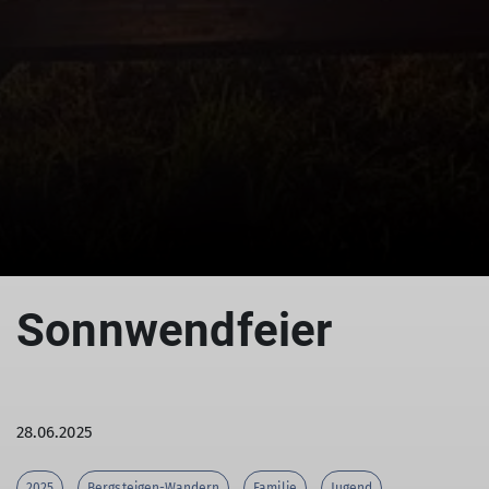
© (DAV Gangkofen)
Sonnwendfeier
28.06.2025
2025
Bergsteigen-Wandern
Familie
Jugend