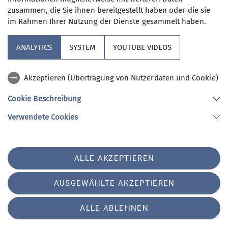
Schnuppertage in Unken
zusammen, die Sie ihnen bereitgestellt haben oder die sie
08.09.2024
im Rahmen Ihrer Nutzung der Dienste gesammelt haben.
Auch nach einem guten Jahr kennen noch
ANALYTICS
SYSTEM
YOUTUBE VIDEOS
nicht alle Aktiven der Sektion die „neue“
Herberge in Unken.
Akzeptieren (Übertragung von Nutzerdaten und Cookie)
mehr erfahren
Cookie Beschreibung
Verwendete Cookies
ALLE AKZEPTIEREN
AUSGEWÄHLTE AKZEPTIEREN
ALLE ABLEHNEN