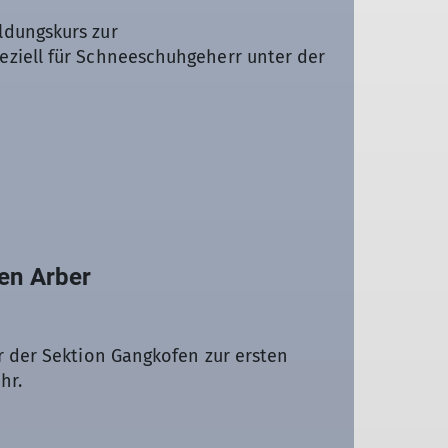
ldungskurs zur
eziell für Schneeschuhgeherr unter der
en Arber
er der Sektion Gangkofen zur ersten
hr.