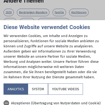
Andere Themen
Für 60-jährige Mitgliedschaft bei der Alpenvereinssektion
wurden Ferdinand Schned und Paul Gruber bei der
2020
Bergsteigen-Wandern
Familie
Hochtouren
Jahreshauptversammlung im Gasthaus „Spirklhof“
geehrt.
Jugend
Klettern
Klettern-Erwachsene
Diese Website verwendet Cookies
Klettern-Jugend-Kinder
Klettersteige
Kurse
MTB
mehr erfahren
Wir verwenden Cookies, um Inhalte und Anzeigen zu
MTB-Radfahren
Radfahren
Schneeschuhgehen
personalisieren, Funktionen für soziale Medien anbieten zu
können und Zugriffe auf unsere Website zu analysieren.
Senioren
Ski-Alpin
Skitouren
Umwelt
Außerdem geben wir Informationen zu Ihrer Verwendung
unserer Website an unsere Partner für soziale Medien,
Veranstaltungen
Winter
Werbung und Analysen weiter. Unsere Partner führen diese
Informationen möglicherweise mit weiteren Daten
zusammen, die Sie ihnen bereitgestellt haben oder die sie
im Rahmen Ihrer Nutzung der Dienste gesammelt haben.
Sektion
ANALYTICS
SYSTEM
YOUTUBE VIDEOS
Aktuelles
Akzeptieren (Übertragung von Nutzerdaten und Cookie)