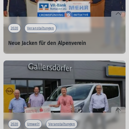
2020
Veranstaltungen
Neue Jacken für den Alpenverein
09.10.2020
Die ehrenamtlichen Übungsleiter der Sektion Gangkofen
des Deutschen Alpenvereins dürfen sich über neue
Funktionsjacken freuen.
mehr erfahren
2020
Umwelt
Veranstaltungen