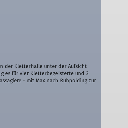
 der Kletterhalle unter der Aufsicht
 es für vier Kletterbegeisterte und 3
assagiere - mit Max nach Ruhpolding zur
rde in der Kletterhalle bereits der
großartiger Aussicht, wenn man erstmal
ze Theorie in die Praxis umgesetzt.