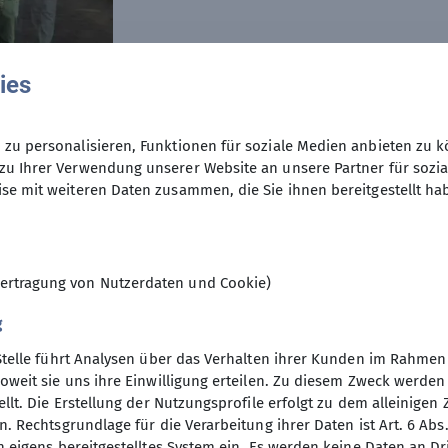
mehr erfahren
ies
zu personalisieren, Funktionen für soziale Medien anbieten zu k
zu Ihrer Verwendung unserer Website an unsere Partner für sozi
se mit weiteren Daten zusammen, die Sie ihnen bereitgestellt ha
ertragung von Nutzerdaten und Cookie)
g
Stelle führt Analysen über das Verhalten ihrer Kunden im Rahmen
oweit sie uns ihre Einwilligung erteilen. Zu diesem Zweck werde
llt. Die Erstellung der Nutzungsprofile erfolgt zu dem alleinigen 
elles
Nützliches
. Rechtsgrundlage für die Verarbeitung ihrer Daten ist Art. 6 Abs. 
n eigens bereitgestelltes System ein. Es werden keine Daten an D