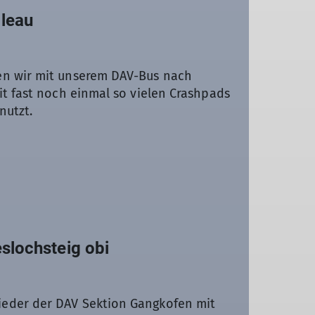
Felsklettern unterschiedliche
bleau
nander nochmals unter den Augen von
n Wissen und neuen Erfahrungen hatten
it zusammen.
en wir mit unserem DAV-Bus nach
it fast noch einmal so vielen Crashpads
nutzt.
slochsteig obi
ieder der DAV Sektion Gangkofen mit