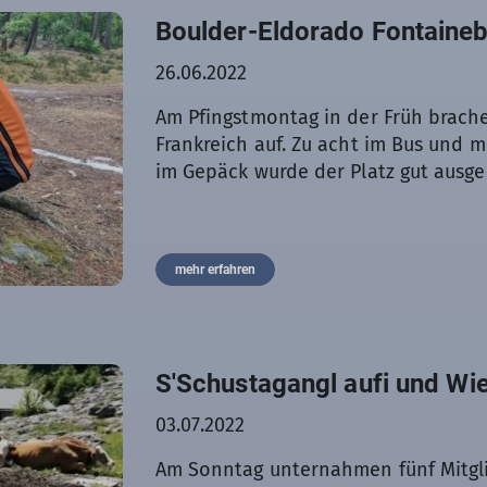
Nachdem es wie bei allem auch beim 
Boulder-Eldorado Fontaine
Methoden gibt, konnte jeder vonei
Max viel lernen. Neben vielen neue
26.06.2022
alle sehr viel Spaß und eine gute Ze
Am Pfingstmontag in der Früh brach
Frankreich auf. Zu acht im Bus und m
im Gepäck wurde der Platz gut ausge
mehr erfahren
S'Schustagangl aufi und Wie
03.07.2022
Am Sonntag unternahmen fünf Mitgl