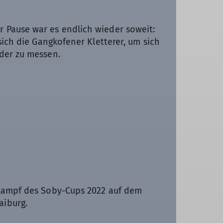
 Pause war es endlich wieder soweit:
sich die Gangkofener Kletterer, um sich
der zu messen.
tkampf des Soby-Cups 2022 auf dem
aiburg.