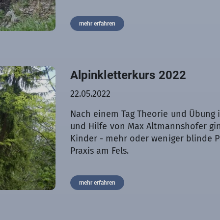
mehr erfahren
Alpinkletterkurs 2022
22.05.2022
Nach einem Tag Theorie und Übung in
und Hilfe von Max Altmannshofer ging
Kinder - mehr oder weniger blinde P
Praxis am Fels.
Als Vorbereitung für die Felswand wu
Aufbau eines Standplatzes geübt.
mehr erfahren
Bei einem sehr schönen Wetter mit 
oben angekommen war, wurde die gan