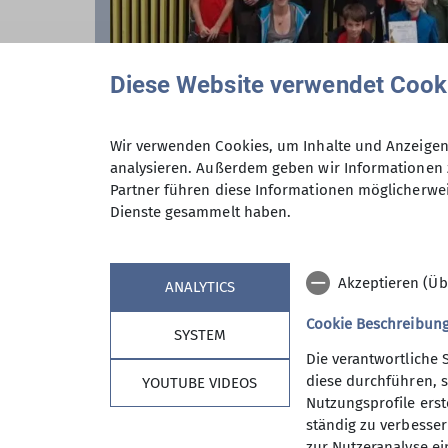
Diese Website verwendet Cook
Wir verwenden Cookies, um Inhalte und Anzeigen 
analysieren. Außerdem geben wir Informationen 
Partner führen diese Informationen möglicherwei
Dienste gesammelt haben.
Akzeptieren (Üb
ANALYTICS
Cookie Beschreibun
SYSTEM
Die verantwortliche 
diese durchführen, s
YOUTUBE VIDEOS
Nutzungsprofile erste
Sektion
Aktu
ständig zu verbessern
zur Nutzeranalyse ei