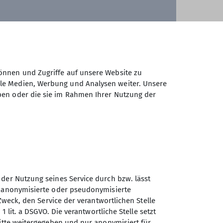
önnen und Zugriffe auf unsere Website zu
ale Medien, Werbung und Analysen weiter. Unsere
ben oder die sie im Rahmen Ihrer Nutzung der
 der Nutzung seines Service durch bzw. lässt
n anonymisierte oder pseudonymisierte
Sektion Gangkofen des
Zweck, den Service der verantwortlichen Stelle
Deutschen Alpenvereins e.V.
1 lit. a DSGVO. Die verantwortliche Stelle setzt
ritte weitergegeben und nur anonymisiert für