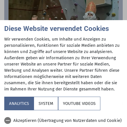
Diese Website verwendet Cookies
Wir verwenden Cookies, um Inhalte und Anzeigen zu
personalisieren, Funktionen für soziale Medien anbieten zu
können und Zugriffe auf unsere Website zu analysieren.
Außerdem geben wir Informationen zu Ihrer Verwendung
unserer Website an unsere Partner für soziale Medien,
Werbung und Analysen weiter. Unsere Partner führen diese
Informationen möglicherweise mit weiteren Daten
Nikolaus Cup 2023
zusammen, die Sie ihnen bereitgestellt haben oder die sie
Gelungener Start in den Advent
im Rahmen Ihrer Nutzung der Dienste gesammelt haben.
01.12.2023
ANALYTICS
SYSTEM
YOUTUBE VIDEOS
Am 01. Dezember fand wieder einmal der
alljährliche Nikolaus Cup in der Kletterhalle
Akzeptieren (Übertragung von Nutzerdaten und Cookie)
statt.