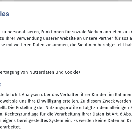
zahlreich begangener Klettersteig etabliert.
ies
mehr erfahren
zu personalisieren, Funktionen für soziale Medien anbieten zu k
zu Ihrer Verwendung unserer Website an unsere Partner für sozi
se mit weiteren Daten zusammen, die Sie ihnen bereitgestellt ha
Familie
Jugend
Klettern
Klettern Erwachsene
Klettern 
ertragung von Nutzerdaten und Cookie)
g
Stelle führt Analysen über das Verhalten ihrer Kunden im Rahmen
oweit sie uns ihre Einwilligung erteilen. Zu diesem Zweck werde
llt. Die Erstellung der Nutzungsprofile erfolgt zu dem alleinigen 
elles
Nützliches
. Rechtsgrundlage für die Verarbeitung ihrer Daten ist Art. 6 Abs. 
n eigens bereitgestelltes System ein. Es werden keine Daten an D
Dachverband
erarbeitet.
DAV-Service - Leistungen