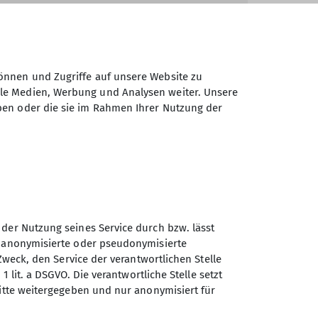
Gangkofen.
mehr erfahren
önnen und Zugriffe auf unsere Website zu
ale Medien, Werbung und Analysen weiter. Unsere
ben oder die sie im Rahmen Ihrer Nutzung der
Jugend-Kinder
Kurse
MTB
Veranstaltungen
 der Nutzung seines Service durch bzw. lässt
n anonymisierte oder pseudonymisierte
Sektion Gangkofen des
Zweck, den Service der verantwortlichen Stelle
Deutschen Alpenvereins e.V.
1 lit. a DSGVO. Die verantwortliche Stelle setzt
ritte weitergegeben und nur anonymisiert für
Jahnstraße 1
84140 Gangkofen