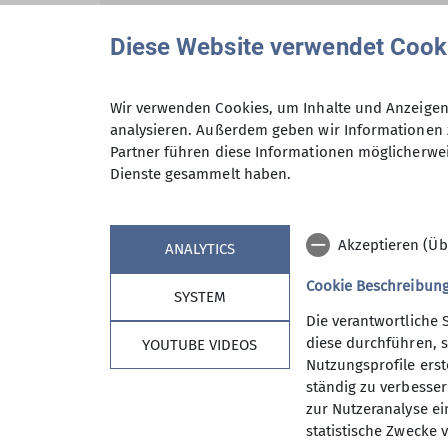
Diese Website verwendet Cook
mehr erfahren
Wir verwenden Cookies, um Inhalte und Anzeigen 
analysieren. Außerdem geben wir Informationen 
Partner führen diese Informationen möglicherwei
Dienste gesammelt haben.
Andere Themen
089 - Sektion Gangkofen
2024
Bergsteigen-Wandern
Akzeptieren (Üb
ANALYTICS
Cookie Beschreibun
SYSTEM
Die verantwortliche 
diese durchführen, s
YOUTUBE VIDEOS
Nutzungsprofile erste
Sektion
Aktu
ständig zu verbessern
zur Nutzeranalyse ei
Mitglied werden
Kurse
statistische Zwecke v
Kontakt
Touren