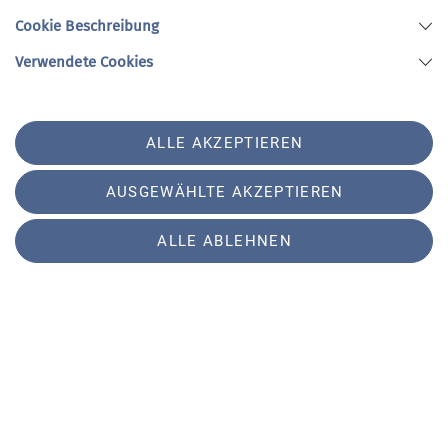
Cookie Beschreibung
Verwendete Cookies
ALLE AKZEPTIEREN
LVS-Training am Silvestertag
31.12.2024
AUSGEWÄHLTE AKZEPTIEREN
Alle Jahre wieder wurde zum Jahresausklang
ALLE ABLEHNEN
die Lawinenverschüttetensuche trainiert.
mehr erfahren