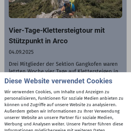
Vier-Tage-Klettersteigtour mit
Stützpunkt in Arco
04.09.2025
Drei Mitglieder der Sektion Gangkofen waren
letzten Woche vier Tage auf Klettersteigen in
Oberitalien unterwegs.
Diese Website verwendet Cookies
Wir verwenden Cookies, um Inhalte und Anzeigen zu
mehr erfahren
personalisieren, Funktionen für soziale Medien anbieten zu
können und Zugriffe auf unsere Website zu analysieren.
Außerdem geben wir Informationen zu Ihrer Verwendung
unserer Website an unsere Partner für soziale Medien,
Werbung und Analysen weiter. Unsere Partner führen diese
Informationen möglicherweise mit weiteren Daten